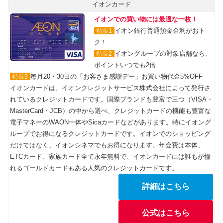
イオンカード
イオンでの買い物には最適な一枚！
イオン銀行普通預金金利がおト
特長1
ク！
イオングループの対象店舗なら、
特長2
ポイントいつでも2倍
毎月20・30日の「お客さま感謝デー」お買い物代金5%OFF
特長3
イオンカードは、イオンクレジットサービス株式会社によって発行さ
れているクレジットカードです。国際ブランドも豊富で三つ（VISA・
MasterCard・JCB）の中から選べ、クレジットカードの機能も豊富な
電子マネーのWAON一体やSicaカードなどがあります。特にイオング
ループでお得になるクレジットカードです。イオンでのショッピング
だけではなく、イオンシネマでもお得になります。年会費は本体、
ETCカード、家族カード全て永年無料で、イオンカードには誰もが憧
れるゴールドカードもある人気のクレジットカードです。
詳細はこちら
公式はこちら