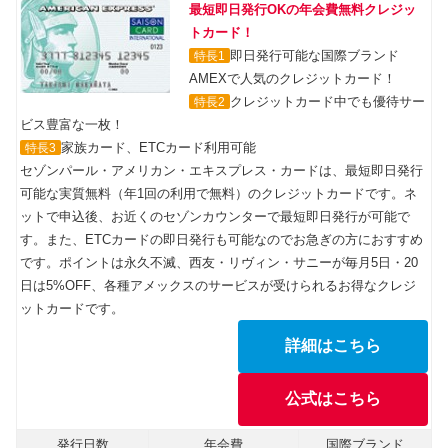
最短即日発行OKの年会費無料クレジッ
トカード！
即日発行可能な国際ブランド
特長1
AMEXで人気のクレジットカード！
クレジットカード中でも優待サー
特長2
ビス豊富な一枚！
家族カード、ETCカード利用可能
特長3
セゾンパール・アメリカン・エキスプレス・カードは、最短即日発行
可能な実質無料（年1回の利用で無料）のクレジットカードです。ネ
ットで申込後、お近くのセゾンカウンターで最短即日発行が可能で
す。また、ETCカードの即日発行も可能なのでお急ぎの方におすすめ
です。ポイントは永久不滅、西友・リヴィン・サニーが毎月5日・20
日は5%OFF、各種アメックスのサービスが受けられるお得なクレジ
ットカードです。
詳細はこちら
公式はこちら
発行日数
年会費
国際ブランド