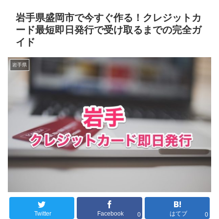
岩手県盛岡市で今すぐ作る！クレジットカ
ード最短即日発行で受け取るまでの完全ガ
イド
岩手県
Twitter
Facebook
はてブ
0
0