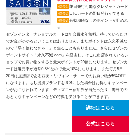
即日発行可能なクレジットカード
特長1
ETCカードの即日発行ができる
特長2
有効期限なしのポイントが貯めれ
特長3
る
セゾンインターナショナルカードは年会費永年無料。持っているだけ
でお金がかかるということはありません。またポイントは永久不滅な
ので「早く使わなきゃ！」と焦ることもありません。さらにセゾンの
ポイントサイト「永久不滅.com」を経由し、そこに出店されているシ
ョップでお買い物をすると最大ポイントが20倍になります。セゾンカ
ードは還元率が通常0.5%なので最大10%になります。また毎月5日・
20日は提携店である西友・リヴィン・サニーでのお買い物が5%OFF
になります。もし提携ブランドをJCBにした場合はお得なキャンペー
ンがおこなわれています。ディズニー宿泊券が当たったり、海外での
おとくなキャンペーンなどの特典を受けることができます。
詳細はこちら
公式はこちら