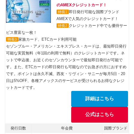
のAMEXクレジットカード！
即日発行可能な国際ブランド
特長1
AMEXで人気のクレジットカード！
クレジットカード中でも優待サー
特長2
ビス豊富な一枚！
家族カード、ETCカード利用可能
特長3
セゾンブルー・アメリカン・エキスプレス・カードは、最短即日発行
可能な実質無料（年1回の利用で無料）のクレジットカードです。ネ
ットで申込後、お近くのセゾンカウンターで最短即日発行が可能で
す。また、ETCカードの即日発行も可能なのでお急ぎの方におすすめ
です。ポイントは永久不滅、西友・リヴィン・サニーが毎月5日・20
日は5%OFF、各種アメックスのサービスが受けられるお得なクレジ
ットカードです。
詳細はこちら
公式はこちら
発行日数
年会費
国際ブランド