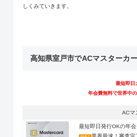
しくみていきます。
高知県室戸市でACマスターカ
最短即日
年会費無料で世界中のMa
AC
最短即日発行OKの年
業界最速！審査完
特長1