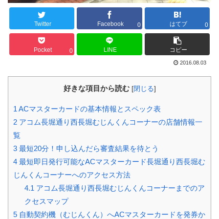
Twitter
Facebook
はてブ
0
0
Pocket
LINE
コピー
0
2016.08.03
好きな項目から読む
[
閉じる
]
1
ACマスターカードの基本情報とスペック表
2
アコム長堀通り西長堀むじんくんコーナーの店舗情報一
覧
3
最短20分！申し込んだら審査結果を待とう
4
最短即日発行可能なACマスターカード長堀通り西長堀む
じんくんコーナーへのアクセス方法
4.1
アコム長堀通り西長堀むじんくんコーナーまでのア
クセスマップ
5
自動契約機（むじんくん）へACマスターカードを発券か