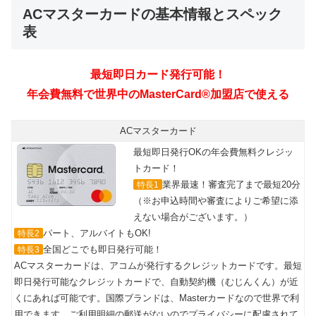
ACマスターカードの基本情報とスペック
表
最短即日カード発行可能！
年会費無料で世界中のMasterCard®加盟店で使える
ACマスターカード
最短即日発行OKの年会費無料クレジッ
トカード！
業界最速！審査完了まで最短20分
特長1
（※お申込時間や審査によりご希望に添
えない場合がございます。）
パート、アルバイトもOK!
特長2
全国どこでも即日発行可能！
特長3
ACマスターカードは、アコムが発行するクレジットカードです。最短
即日発行可能なクレジットカードで、自動契約機（むじんくん）が近
くにあれば可能です。国際ブランドは、Masterカードなので世界で利
用できます。ご利用明細の郵送がないのでプライバシーに配慮されて