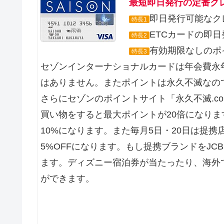
最短即日発行の定番ク
即日発行可能なク
特長1
ETCカードの即
特長2
有効期限なしのポ
特長3
セゾンインターナショナルカードは年会費永
はありません。またポイントは永久不滅なの
さらにセゾンのポイントサイト「永久不滅.c
買い物をすると最大ポイントが20倍になりま
10%になります。また毎月5日・20日は提
5%OFFになります。もし提携ブランドをJ
ます。ディズニー宿泊券が当たったり、海外
ができます。