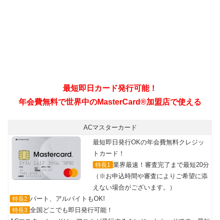
最短即日カード発行可能！
年会費無料で世界中のMasterCard®加盟店で使える
ACマスターカード
最短即日発行OKの年会費無料クレジッ
トカード！
業界最速！審査完了まで最短20分
特長1
（※お申込時間や審査によりご希望に添
えない場合がございます。）
パート、アルバイトもOK!
特長2
全国どこでも即日発行可能！
特長3