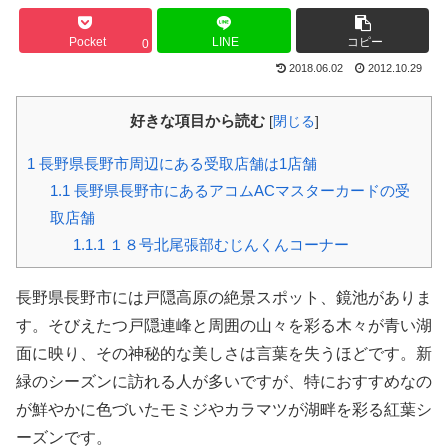
Pocket
LINE
コピー
0
2018.06.02
2012.10.29
好きな項目から読む
[
閉じる
]
1
長野県長野市周辺にある受取店舗は1店舗
1.1
長野県長野市にあるアコムACマスターカードの受
取店舗
1.1.1
１８号北尾張部むじんくんコーナー
長野県長野市には戸隠高原の絶景スポット、鏡池がありま
す。そびえたつ戸隠連峰と周囲の山々を彩る木々が青い湖
面に映り、その神秘的な美しさは言葉を失うほどです。新
緑のシーズンに訪れる人が多いですが、特におすすめなの
が鮮やかに色づいたモミジやカラマツが湖畔を彩る紅葉シ
ーズンです。