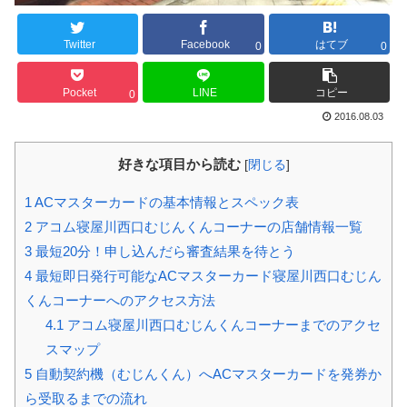
Twitter
Facebook
はてブ
0
0
Pocket
LINE
コピー
0
2016.08.03
好きな項目から読む
[
閉じる
]
1
ACマスターカードの基本情報とスペック表
2
アコム寝屋川西口むじんくんコーナーの店舗情報一覧
3
最短20分！申し込んだら審査結果を待とう
4
最短即日発行可能なACマスターカード寝屋川西口むじん
くんコーナーへのアクセス方法
4.1
アコム寝屋川西口むじんくんコーナーまでのアクセ
スマップ
5
自動契約機（むじんくん）へACマスターカードを発券か
ら受取るまでの流れ