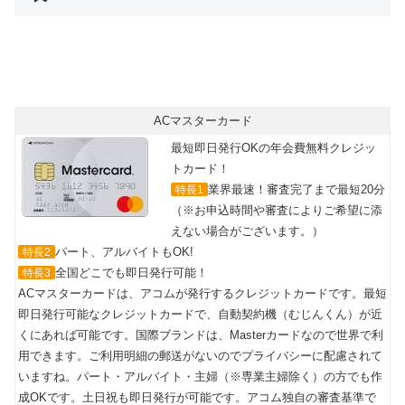
最短即日カード発行可能！
年会費無料で世界中のMasterCard®加盟店で使える
ACマスターカード
最短即日発行OKの年会費無料クレジッ
トカード！
業界最速！審査完了まで最短20分
特長1
（※お申込時間や審査によりご希望に添
えない場合がございます。）
パート、アルバイトもOK!
特長2
全国どこでも即日発行可能！
特長3
ACマスターカードは、アコムが発行するクレジットカードです。最短
即日発行可能なクレジットカードで、自動契約機（むじんくん）が近
くにあれば可能です。国際ブランドは、Masterカードなので世界で利
用できます。ご利用明細の郵送がないのでプライバシーに配慮されて
いますね。パート・アルバイト・主婦（※専業主婦除く）の方でも作
成OKです。土日祝も即日発行が可能です。アコム独自の審査基準で