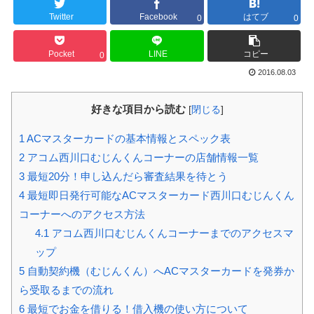
Twitter
Facebook
はてブ
0
0
Pocket
LINE
コピー
0
2016.08.03
好きな項目から読む
[
閉じる
]
1
ACマスターカードの基本情報とスペック表
2
アコム西川口むじんくんコーナーの店舗情報一覧
3
最短20分！申し込んだら審査結果を待とう
4
最短即日発行可能なACマスターカード西川口むじんくん
コーナーへのアクセス方法
4.1
アコム西川口むじんくんコーナーまでのアクセスマ
ップ
5
自動契約機（むじんくん）へACマスターカードを発券か
ら受取るまでの流れ
6
最短でお金を借りる！借入機の使い方について