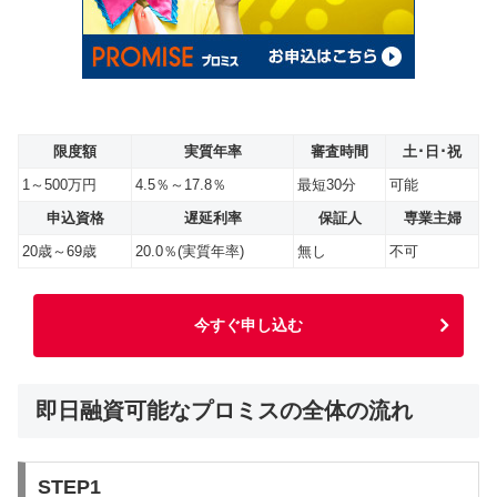
限度額
実質年率
審査時間
土･日･祝
1～500万円
4.5％～17.8％
最短30分
可能
申込資格
遅延利率
保証人
専業主婦
20歳～69歳
20.0％(実質年率)
無し
不可
今すぐ申し込む
即日融資可能なプロミスの全体の流れ
STEP1