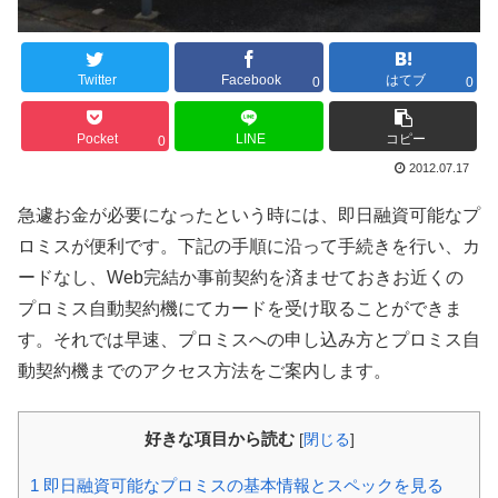
Twitter
Facebook
はてブ
0
0
Pocket
LINE
コピー
0
2012.07.17
急遽お金が必要になったという時には、即日融資可能なプ
ロミスが便利です。下記の手順に沿って手続きを行い、カ
ードなし、Web完結か事前契約を済ませておきお近くの
プロミス自動契約機にてカードを受け取ることができま
す。それでは早速、プロミスへの申し込み方とプロミス自
動契約機までのアクセス方法をご案内します。
好きな項目から読む
[
閉じる
]
1
即日融資可能なプロミスの基本情報とスペックを見る