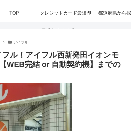
TOP
クレジットカード最短即
都道府県から探
日発行|今すぐ作れる！
アイフル
おすすめの即日発行カー
イフル！アイフル西新発田イオンモ
WEB完結 or 自動契約機】までの
ドを紹介