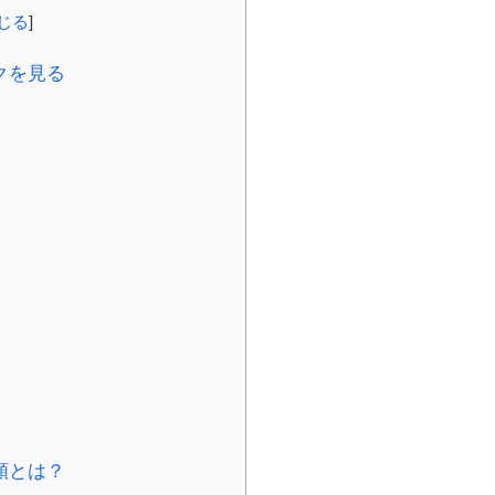
じる
]
クを見る
類とは？