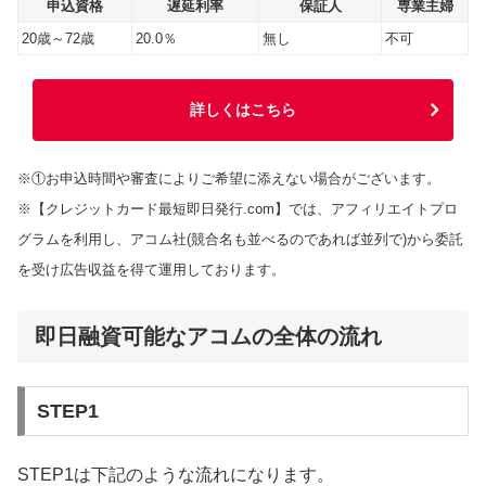
申込資格
遅延利率
保証人
専業主婦
20歳～72歳
20.0％
無し
不可
詳しくはこちら
※①お申込時間や審査によりご希望に添えない場合がございます。
※【クレジットカード最短即日発行.com】では、アフィリエイトプロ
グラムを利用し、アコム社(競合名も並べるのであれば並列で)から委託
を受け広告収益を得て運用しております。
即日融資可能なアコムの全体の流れ
STEP1
STEP1は下記のような流れになります。