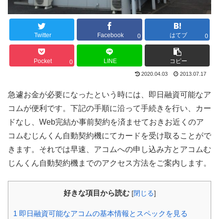
Twitter
Facebook
はてブ
0
0
Pocket
LINE
コピー
0
2020.04.03
2013.07.17
急遽お金が必要になったという時には、即日融資可能なア
コムが便利です。下記の手順に沿って手続きを行い、カー
ドなし、Web完結か事前契約を済ませておきお近くのア
コムむじんくん自動契約機にてカードを受け取ることがで
きます。それでは早速、アコムへの申し込み方とアコムむ
じんくん自動契約機までのアクセス方法をご案内します。
好きな項目から読む
[
閉じる
]
1
即日融資可能なアコムの基本情報とスペックを見る