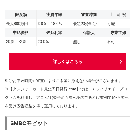
限度額
実質年率
審査時間
土･日･祝
最大800万円
3.0％～18.0％
最短20分※①
可能
申込資格
遅延利率
保証人
専業主婦
20歳～72歳
20.0％
無し
不可
詳しくはこちら
※①お申込時間や審査によりご希望に添えない場合がございます。
※【クレジットカード最短即日発行.com】では、アフィリエイトプロ
グラムを利用し、アコム社(競合名も並べるのであれば並列で)から委託
を受け広告収益を得て運用しております。
SMBCモビット