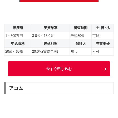
限度額
実質年率
審査時間
土･日･祝
1～800万円
3.0％～18.0％
最短30分
可能
申込資格
遅延利率
保証人
専業主婦
20歳～69歳
20.0％(実質年率)
無し
不可
今すぐ申し込む
アコム