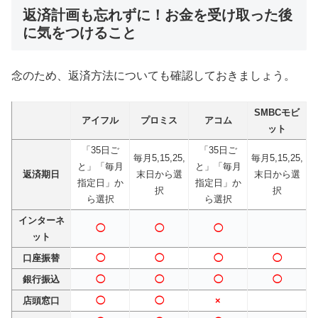
返済計画も忘れずに！お金を受け取った後
に気をつけること
念のため、返済方法についても確認しておきましょう。
SMBCモビ
アイフル
プロミス
アコム
ット
「35日ご
「35日ご
毎月5,15,25,
毎月5,15,25,
と」「毎月
と」「毎月
返済期日
末日から選
末日から選
指定日」か
指定日」か
択
択
ら選択
ら選択
インターネ
◯
◯
◯
ット
口座振替
◯
◯
◯
◯
銀行振込
◯
◯
◯
◯
店頭窓口
◯
◯
×