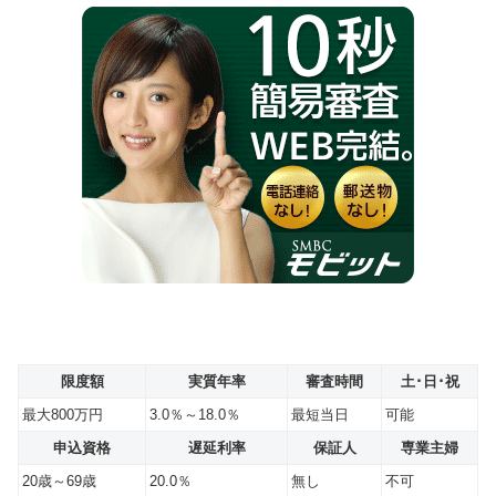
限度額
実質年率
審査時間
土･日･祝
最大800万円
3.0％～18.0％
最短当日
可能
申込資格
遅延利率
保証人
専業主婦
20歳～69歳
20.0％
無し
不可