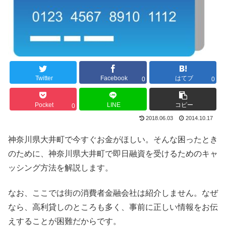
Twitter
Facebook
はてブ
0
0
Pocket
LINE
コピー
0
2018.06.03
2014.10.17
神奈川県大井町で今すぐお金がほしい。そんな困ったとき
のために、神奈川県大井町で即日融資を受けるためのキャ
ッシング方法を解説します。
なお、ここでは街の消費者金融会社は紹介しません。なぜ
なら、高利貸しのところも多く、事前に正しい情報をお伝
えすることが困難だからです。