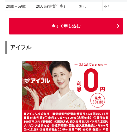
20歳～69歳
20.0％(実質年率)
無し
不可
今すぐ申し込む
アイフル