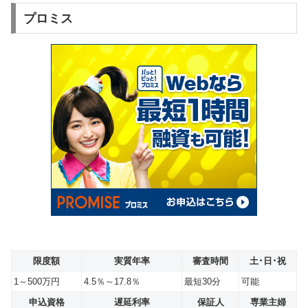
プロミス
限度額
実質年率
審査時間
土･日･祝
1～500万円
4.5％～17.8％
最短30分
可能
申込資格
遅延利率
保証人
専業主婦