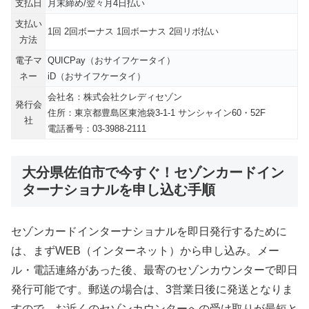
支払日
月末締め/翌々月4日払い
支払い
1回 2回ボーナス 1回ボーナス 2回リボ払い
方法
電子マ
QUICPay（おサイフケータイ）
ネー
iD（おサイフケータイ）
会社名：株式会社クレディセゾン
発行会
住所：東京都豊島区東池袋3-1-1 サンシャイン60・52F
社
電話番号：03-3988-2111
大分県佐伯市で今すぐ！セゾンカードイン
ターナショナルを申し込む手順
セゾンカードインターナショナルを即日発行するために
は、まずWEB（インターネット）から申し込み。メー
ル・電話連絡があった後、最寄のセゾンカウンターで即日
発行可能です。郵送の場合は、3営業日後に発送となりま
すので、お近くのセゾンカウンターへの受け取りが最短と