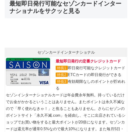
最短即日発行可能なセゾンカードインター
ナショナルをサクッと見る
セゾンカードインターナショナル
最短即日発行の定番クレジットカード
即日発行可能なクレジットカード
特長1
ETCカードの即日発行ができる
特長2
有効期限なしのポイントが貯めれ
特長3
る
セゾンインターナショナルカードは年会費永年無料。持っているだけ
でお金がかかるということはありません。またポイントは永久不滅な
ので「早く使わなきゃ！」と焦ることもありません。さらにセゾンの
ポイントサイト「永久不滅.com」を経由し、そこに出店されているシ
ョップでお買い物をすると最大ポイントが20倍になります。セゾンカ
ードは還元率が通常0.5%なので最大10%になります。また毎月5日・