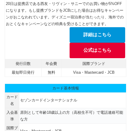
20日は提携店である西友・リヴィン・サニーでのお買い物が5%OFF
になります。もし提携ブランドをJCBにした場合はお得なキャンペー
ンがおこなわれています。ディズニー宿泊券が当たったり、海外での
おとくなキャンペーンなどの特典を受けることができます。
詳細はこちら
公式はこちら
発行日数
年会費
国際ブランド
最短即日発行
無料
Visa・Mastercard・JCB
カード基本情報
カード
セゾンカードインターナショナル
名
入会基
原則として年齢18歳以上の方（高校生不可）で電話連絡可能
準
な方
国際ブ