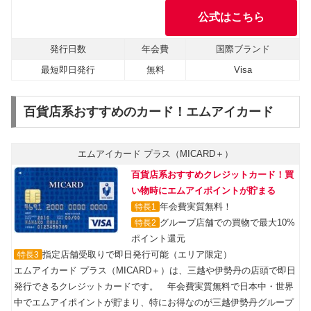
公式はこちら
発行日数
年会費
国際ブランド
最短即日発行
無料
Visa
百貨店系おすすめのカード！エムアイカード
エムアイカード プラス（MICARD＋）
百貨店系おすすめクレジットカード！買
い物時にエムアイポイントが貯まる
年会費実質無料！
特長1
グループ店舗での買物で最大10%
特長2
ポイント還元
指定店舗受取りで即日発行可能（エリア限定）
特長3
エムアイカード プラス（MICARD＋）は、三越や伊勢丹の店頭で即日
発行できるクレジットカードです。 年会費実質無料で日本中・世界
中でエムアイポイントが貯まり、特にお得なのが三越伊勢丹グループ