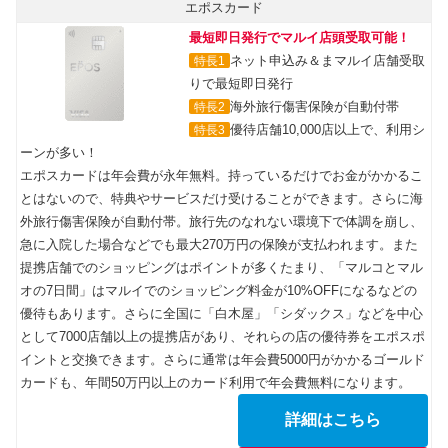
エポスカード
最短即日発行でマルイ店頭受取可能！
ネット申込み＆まマルイ店舗受取
特長1
りで最短即日発行
海外旅行傷害保険が自動付帯
特長2
優待店舗10,000店以上で、利用シ
特長3
ーンが多い！
エポスカードは年会費が永年無料。持っているだけでお金がかかるこ
とはないので、特典やサービスだけ受けることができます。さらに海
外旅行傷害保険が自動付帯。旅行先のなれない環境下で体調を崩し、
急に入院した場合などでも最大270万円の保険が支払われます。また
提携店舗でのショッピングはポイントが多くたまり、「マルコとマル
オの7日間」はマルイでのショッピング料金が10%OFFになるなどの
優待もあります。さらに全国に「白木屋」「シダックス」などを中心
として7000店舗以上の提携店があり、それらの店の優待券をエポスポ
イントと交換できます。さらに通常は年会費5000円がかかるゴールド
カードも、年間50万円以上のカード利用で年会費無料になります。
詳細はこちら