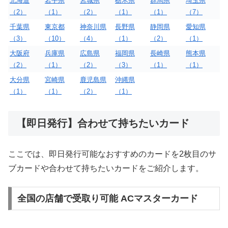
北海道
岩手県
宮城県
栃木県
群馬県
埼玉県
（2）
（1）
（2）
（1）
（1）
（7）
千葉県
東京都
神奈川県
長野県
静岡県
愛知県
（3）
（10）
（4）
（1）
（2）
（1）
大阪府
兵庫県
広島県
福岡県
長崎県
熊本県
（2）
（1）
（2）
（3）
（1）
（1）
大分県
宮崎県
鹿児島県
沖縄県
（1）
（1）
（2）
（1）
【即日発行】合わせて持ちたいカード
ここでは、即日発行可能なおすすめのカードを2枚目のサ
ブカードや合わせて持ちたいカードをご紹介します。
全国の店舗で受取り可能 ACマスターカード