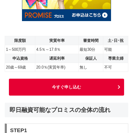
限度額
実質年率
審査時間
土･日･祝
1～500万円
4.5％～17.8％
最短30分
可能
申込資格
遅延利率
保証人
専業主婦
20歳～69歳
20.0％(実質年率)
無し
不可
今すぐ申し込む
即日融資可能なプロミスの全体の流れ
STEP1