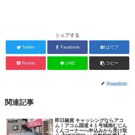
シェアする
Twitter
Facebook
はてブ
Pocket
LINE
コピー
@aaadmin
関連記事
即日融資 キャッシングならアコ
アコム
ム！アコム国道４１号城南むじん
くんコーナーへ申込みから受け取