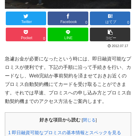
Twitter
Facebook
はてブ
0
0
Pocket
LINE
コピー
0
2012.07.17
急遽お金が必要になったという時には、即日融資可能なプ
ロミスが便利です。下記の手順に沿って手続きを行い、カ
ードなし、Web完結か事前契約を済ませておきお近くの
プロミス自動契約機にてカードを受け取ることができま
す。それでは早速、プロミスへの申し込み方とプロミス自
動契約機までのアクセス方法をご案内します。
好きな項目から読む
[
閉じる
]
1
即日融資可能なプロミスの基本情報とスペックを見る