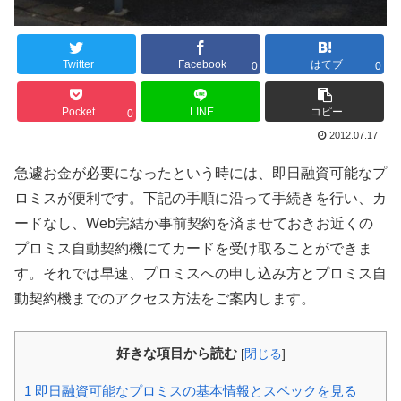
Twitter
Facebook
はてブ
0
0
Pocket
LINE
コピー
0
2012.07.17
急遽お金が必要になったという時には、即日融資可能なプ
ロミスが便利です。下記の手順に沿って手続きを行い、カ
ードなし、Web完結か事前契約を済ませておきお近くの
プロミス自動契約機にてカードを受け取ることができま
す。それでは早速、プロミスへの申し込み方とプロミス自
動契約機までのアクセス方法をご案内します。
好きな項目から読む
[
閉じる
]
1
即日融資可能なプロミスの基本情報とスペックを見る