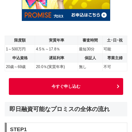
限度額
実質年率
審査時間
土･日･祝
1～500万円
4.5％～17.8％
最短30分
可能
申込資格
遅延利率
保証人
専業主婦
20歳～69歳
20.0％(実質年率)
無し
不可
今すぐ申し込む
即日融資可能なプロミスの全体の流れ
STEP1