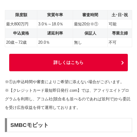
限度額
実質年率
審査時間
土･日･祝
最大800万円
3.0％～18.0％
最短20分※①
可能
申込資格
遅延利率
保証人
専業主婦
20歳～72歳
20.0％
無し
不可
詳しくはこちら
※①お申込時間や審査によりご希望に添えない場合がございます。
※【クレジットカード最短即日発行.com】では、アフィリエイトプロ
グラムを利用し、アコム社(競合名も並べるのであれば並列で)から委託
を受け広告収益を得て運用しております。
SMBCモビット