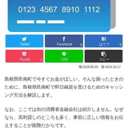
Twitter
Facebook
はてブ
0
0
Pocket
LINE
コピー
0
2018.06.03
2014.10.17
島根県邑南町で今すぐお金がほしい。そんな困ったときの
ために、島根県邑南町で即日融資を受けるためのキャッシ
ング方法を解説します。
なお、ここでは街の消費者金融会社は紹介しません。なぜ
なら、高利貸しのところも多く、事前に正しい情報をお伝
えすることが困難だからです。