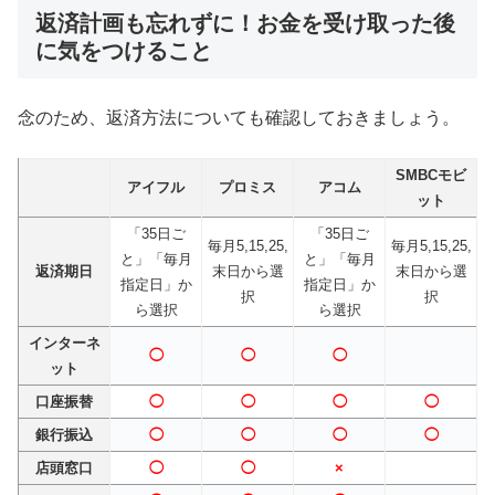
返済計画も忘れずに！お金を受け取った後
に気をつけること
念のため、返済方法についても確認しておきましょう。
SMBCモビ
アイフル
プロミス
アコム
ット
「35日ご
「35日ご
毎月5,15,25,
毎月5,15,25,
と」「毎月
と」「毎月
返済期日
末日から選
末日から選
指定日」か
指定日」か
択
択
ら選択
ら選択
インターネ
◯
◯
◯
ット
口座振替
◯
◯
◯
◯
銀行振込
◯
◯
◯
◯
店頭窓口
◯
◯
×