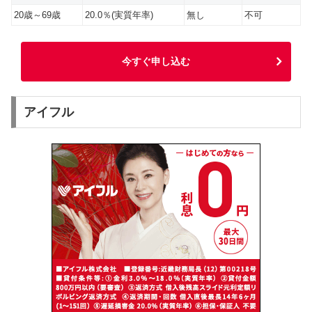
20歳～69歳
20.0％(実質年率)
無し
不可
今すぐ申し込む
アイフル