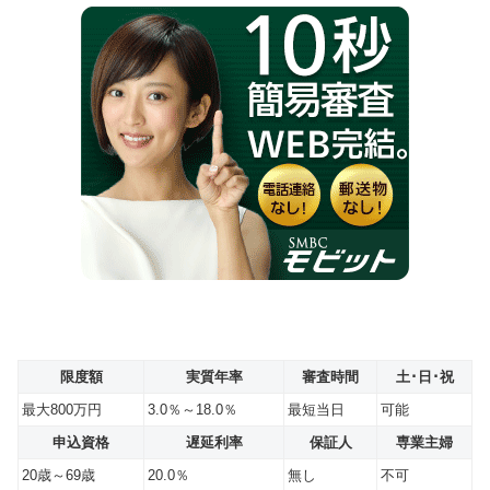
限度額
実質年率
審査時間
土･日･祝
最大800万円
3.0％～18.0％
最短当日
可能
申込資格
遅延利率
保証人
専業主婦
20歳～69歳
20.0％
無し
不可