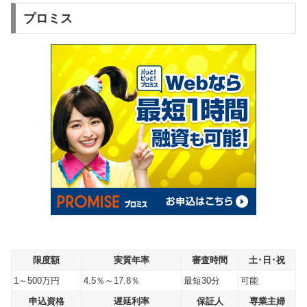
プロミス
限度額
実質年率
審査時間
土･日･祝
1～500万円
4.5％～17.8％
最短30分
可能
申込資格
遅延利率
保証人
専業主婦