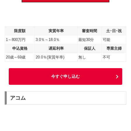
限度額
実質年率
審査時間
土･日･祝
1～800万円
3.0％～18.0％
最短30分
可能
申込資格
遅延利率
保証人
専業主婦
20歳～69歳
20.0％(実質年率)
無し
不可
今すぐ申し込む
アコム