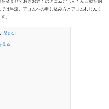
約を済ませておきお近くのアコムむじんくん自動契約
れでは早速、アコムへの申し込み方とアコムむじんく
ます。
む
[
閉じる
]
を見る