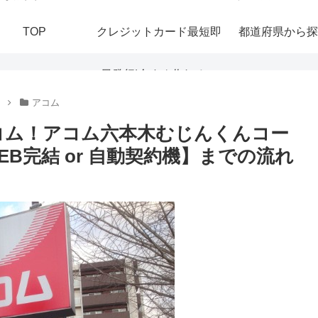
TOP
クレジットカード最短即
都道府県から探
日発行|今すぐ作れる！
アコム
おすすめの即日発行カー
コム！アコム六本木むじんくんコー
B完結 or 自動契約機】までの流れ
ドを紹介