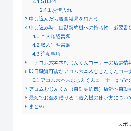
2.4
STEP4
2.4.1
お借入れ
3
申し込んだら審査結果を待とう
4
申し込み時、自動契約機への持ち物！必要書
4.1
本人確認書類
4.2
収入証明書類
4.3
注意事項
5
アコム六本木むじんくんコーナーの店舗情
6
即日融資可能なアコム六本木むじんくんコー
6.1
アコム六本木むじんくんコーナーまでの
7
アコムむじんくん（自動契約機）店舗へ自動
8
最短でお金を借りる！借入機の使い方につい
9
まとめ
スポ