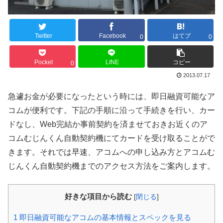
Twitter
Facebook
はてブ
0
0
Pocket
LINE
コピー
0
2013.07.17
急遽お金が必要になったという時には、即日融資可能なア
コムが便利です。下記の手順に沿って手続きを行い、カー
ドなし、Web完結か事前契約を済ませておきお近くのア
コムむじんくん自動契約機にてカードを受け取ることがで
きます。それでは早速、アコムへの申し込み方とアコムむ
じんくん自動契約機までのアクセス方法をご案内します。
好きな項目から読む
[
閉じる
]
1
即日融資可能なアコムの基本情報とスペックを見る