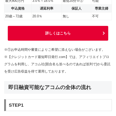
最大800万円
3.0％～18.0％
最短20分※①
可能
申込資格
遅延利率
保証人
専業主婦
20歳～72歳
20.0％
無し
不可
詳しくはこちら
※①お申込時間や審査によりご希望に添えない場合がございます。
※【クレジットカード最短即日発行.com】では、アフィリエイトプロ
グラムを利用し、アコム社(競合名も並べるのであれば並列で)から委託
を受け広告収益を得て運用しております。
即日融資可能なアコムの全体の流れ
STEP1