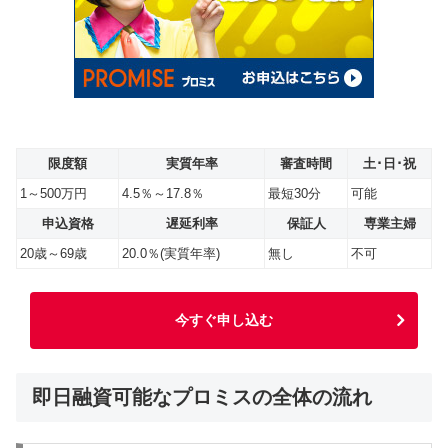
限度額
実質年率
審査時間
土･日･祝
1～500万円
4.5％～17.8％
最短30分
可能
申込資格
遅延利率
保証人
専業主婦
20歳～69歳
20.0％(実質年率)
無し
不可
今すぐ申し込む
即日融資可能なプロミスの全体の流れ