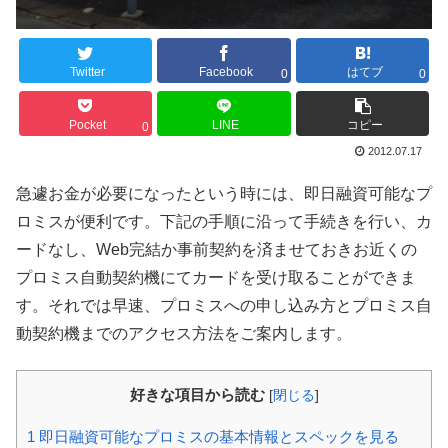
Twitter
Facebook
はてブ
0
0
Pocket
LINE
コピー
0
2012.07.17
急遽お金が必要になったという時には、即日融資可能なプ
ロミスが便利です。下記の手順に沿って手続きを行い、カ
ードなし、Web完結か事前契約を済ませておきお近くの
プロミス自動契約機にてカードを受け取ることができま
す。それでは早速、プロミスへの申し込み方とプロミス自
動契約機までのアクセス方法をご案内します。
好きな項目から読む
[
閉じる
]
1
即日融資可能なプロミスの基本情報とスペックを見る