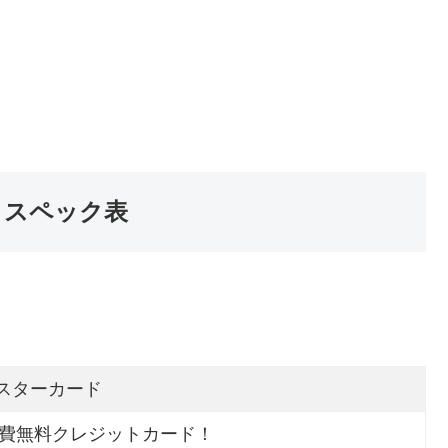
とスペック表
カード発行可能！
sterCard®加盟店で使える
マスターカード
会費無料クレジットカード！