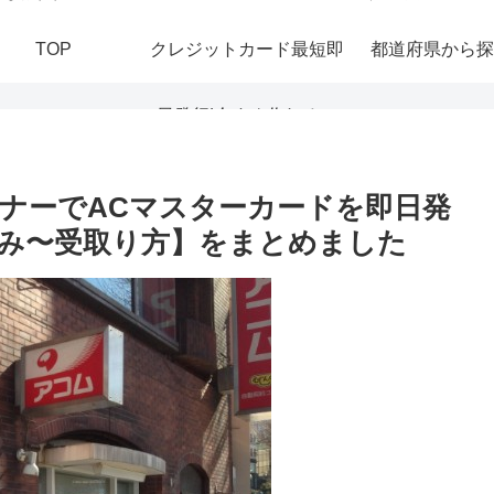
TOP
クレジットカード最短即
都道府県から探
日発行|今すぐ作れる！
おすすめの即日発行カー
ナーでACマスターカードを即日発
み〜受取り方】をまとめました
ドを紹介