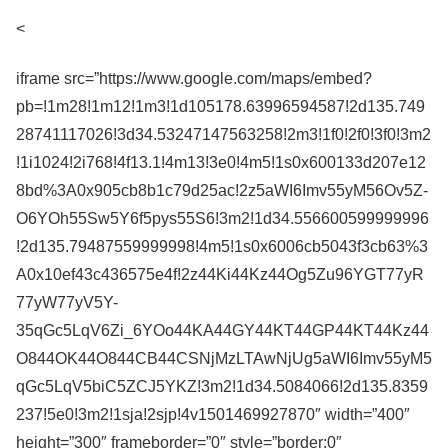
<
iframe src=”https://www.google.com/maps/embed?
pb=!1m28!1m12!1m3!1d105178.63996594587!2d135.749
28741117026!3d34.53247147563258!2m3!1f0!2f0!3f0!3m2
!1i1024!2i768!4f13.1!4m13!3e0!4m5!1s0x600133d207e12
8bd%3A0x905cb8b1c79d25ac!2z5aWI6Imv55yM56Ov5Z-
O6YOh55Sw5Y6f5pys55S6!3m2!1d34.556600599999996
!2d135.79487559999998!4m5!1s0x6006cb5043f3cb63%3
A0x10ef43c436575e4f!2z44Ki44Kz44Og5Zu96YGT77yR
77yW77yV5Y-
35qGc5LqV6Zi_6YOo44KA44GY44KT44GP44KT44Kz44
O844OK44O844CB44CSNjMzLTAwNjUg5aWI6Imv55yM5
qGc5LqV5biC5ZCJ5YKZ!3m2!1d34.5084066!2d135.8359
237!5e0!3m2!1sja!2sjp!4v1501469927870″ width=”400″
height=”300″ frameborder=”0″ style=”border:0″