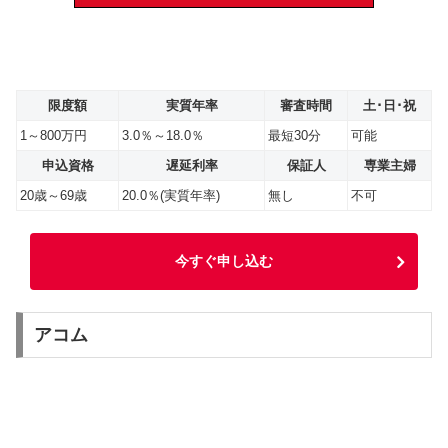
限度額
実質年率
審査時間
土･日･祝
1～800万円
3.0％～18.0％
最短30分
可能
申込資格
遅延利率
保証人
専業主婦
20歳～69歳
20.0％(実質年率)
無し
不可
今すぐ申し込む
アコム