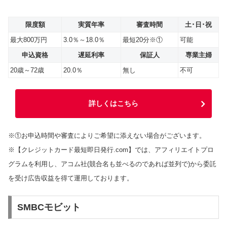
限度額
実質年率
審査時間
土･日･祝
最大800万円
3.0％～18.0％
最短20分※①
可能
申込資格
遅延利率
保証人
専業主婦
20歳～72歳
20.0％
無し
不可
詳しくはこちら
※①お申込時間や審査によりご希望に添えない場合がございます。
※【クレジットカード最短即日発行.com】では、アフィリエイトプロ
グラムを利用し、アコム社(競合名も並べるのであれば並列で)から委託
を受け広告収益を得て運用しております。
SMBCモビット