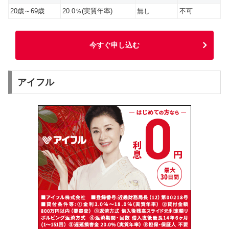
20歳～69歳
20.0％(実質年率)
無し
不可
今すぐ申し込む
アイフル