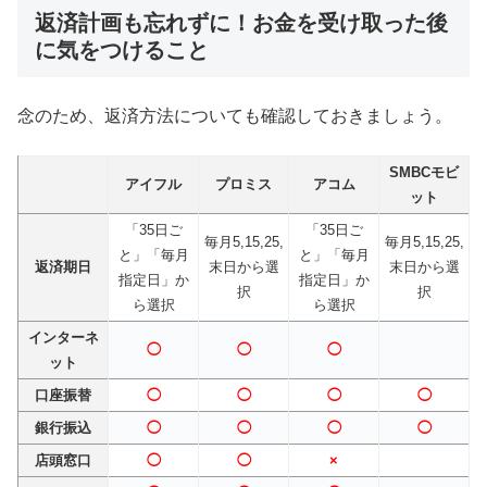
返済計画も忘れずに！お金を受け取った後
に気をつけること
念のため、返済方法についても確認しておきましょう。
SMBCモビ
アイフル
プロミス
アコム
ット
「35日ご
「35日ご
毎月5,15,25,
毎月5,15,25,
と」「毎月
と」「毎月
返済期日
末日から選
末日から選
指定日」か
指定日」か
択
択
ら選択
ら選択
インターネ
◯
◯
◯
ット
口座振替
◯
◯
◯
◯
銀行振込
◯
◯
◯
◯
店頭窓口
◯
◯
×