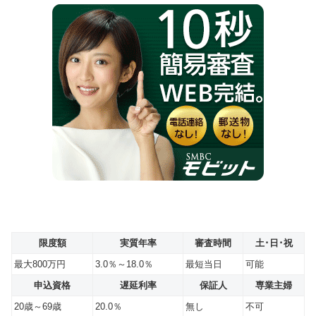
限度額
実質年率
審査時間
土･日･祝
最大800万円
3.0％～18.0％
最短当日
可能
申込資格
遅延利率
保証人
専業主婦
20歳～69歳
20.0％
無し
不可