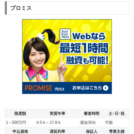
プロミス
限度額
実質年率
審査時間
土･日･祝
1～500万円
4.5％～17.8％
最短30分
可能
申込資格
遅延利率
保証人
専業主婦