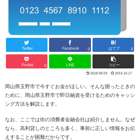
Twitter
Facebook
はてブ
0
0
Pocket
LINE
コピー
0
2018.06.03
2014.10.17
岡山県玉野市で今すぐお金がほしい。そんな困ったときの
ために、岡山県玉野市で即日融資を受けるためのキャッシ
ング方法を解説します。
なお、ここでは街の消費者金融会社は紹介しません。なぜ
なら、高利貸しのところも多く、事前に正しい情報をお伝
えすることが困難だからです。