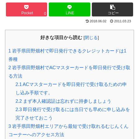
Pocket
LINE
コピー
0
2018.06.02
2011.03.23
好きな項目から読む
[
閉じる
]
1
岩手県田野畑村で即日発行できるクレジットカードは1
券種
2
岩手県田野畑村でACマスターカードを即日発行で受け取
る方法
2.1
ACマスターカードを即日発行で受け取るための申
し込み手順です。
2.2
まず本人確認証は忘れずに持参しましょう
2.3
即日発行で受け取るには当日でも早めに申し込みを
完了させておこう
3
岩手県田野畑村エリアから最短で受け取れるむじんくん
コーナーへのアクセス方法