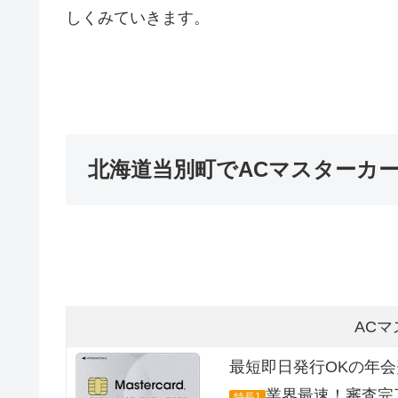
しくみていきます。
北海道当別町でACマスターカ
AC
最短即日発行OKの年
業界最速！審査完
特長1