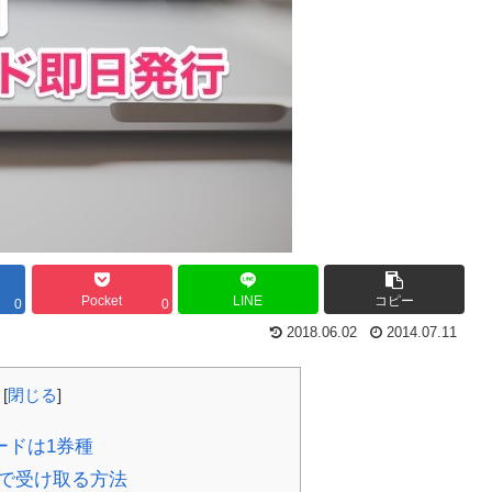
Pocket
LINE
コピー
0
0
2018.06.02
2014.07.11
[
閉じる
]
ードは1券種
で受け取る方法