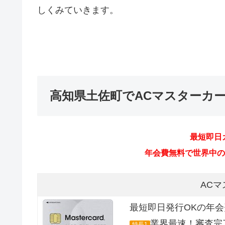
しくみていきます。
高知県土佐町でACマスターカ
AC
最短即日発行OKの年
業界最速！審査完
特長1