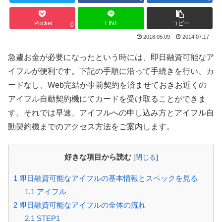
Pocket
LINE
コピー
0
2018.05.09
2014.07.17
急遽お金が必要になったという時には、即日融資可能なア
イフルが便利です。下記の手順に沿って手続きを行い、カ
ードなし、Web完結か事前契約を済ませておきお近くの
アイフル自動契約機にてカードを受け取ることができま
す。それでは早速、アイフルへの申し込み方とアイフル自
動契約機までのアクセス方法をご案内します。
好きな項目から読む
[
閉じる
]
1
即日融資可能なアイフルの基本情報とスペックを見る
1.1
アイフル
2
即日融資可能なアイフルの全体の流れ
2.1
STEP1