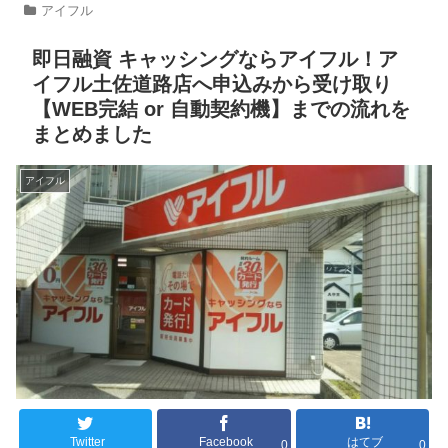
アイフル
即日融資 キャッシングならアイフル！ア
イフル土佐道路店へ申込みから受け取り
【WEB完結 or 自動契約機】までの流れを
まとめました
アイフル
Twitter
Facebook
はてブ
0
0