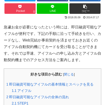
Pocket
LINE
コピー
0
2018.05.09
2014.07.17
急遽お金が必要になったという時には、即日融資可能なア
イフルが便利です。下記の手順に沿って手続きを行い、カ
ードなし、Web完結か事前契約を済ませておきお近くの
アイフル自動契約機にてカードを受け取ることができま
す。それでは早速、アイフルへの申し込み方とアイフル自
動契約機までのアクセス方法をご案内します。
好きな項目から読む
[
閉じる
]
1
即日融資可能なアイフルの基本情報とスペックを見る
1.1
アイフル
2
即日融資可能なアイフルの全体の流れ
2.1
STEP1