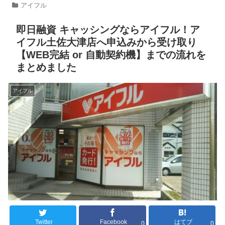
アイフル
即日融資 キャッシングならアイフル！ア
イフル土佐大津店へ申込みから受け取り
【WEB完結 or 自動契約機】までの流れを
まとめました
アイフル
Twitter
Facebook
はてブ
0
0