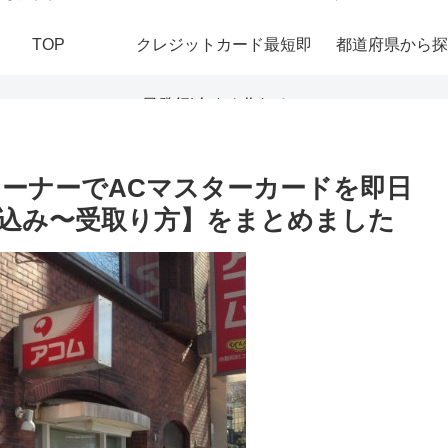
TOP
クレジットカード最短即
都道府県から探
日発行|今すぐ作れる！
おすすめの即日発行カー
ーナーでACマスターカードを即日
込み〜受取り方】をまとめました
ドを紹介