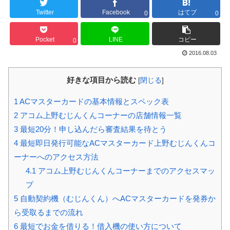
Twitter
Facebook
はてブ
0
0
Pocket
LINE
コピー
0
2016.08.03
好きな項目から読む
[
閉じる
]
1
ACマスターカードの基本情報とスペック表
2
アコム上野むじんくんコーナーの店舗情報一覧
3
最短20分！申し込んだら審査結果を待とう
4
最短即日発行可能なACマスターカード上野むじんくんコ
ーナーへのアクセス方法
4.1
アコム上野むじんくんコーナーまでのアクセスマッ
プ
5
自動契約機（むじんくん）へACマスターカードを発券か
ら受取るまでの流れ
6
最短でお金を借りる！借入機の使い方について