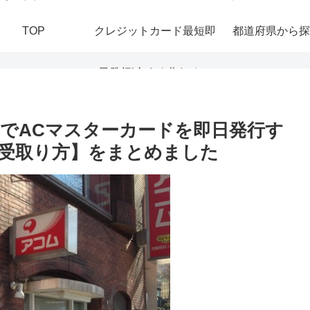
TOP
クレジットカード最短即
都道府県から探
日発行|今すぐ作れる！
おすすめの即日発行カー
でACマスターカードを即日発行す
受取り方】をまとめました
ドを紹介