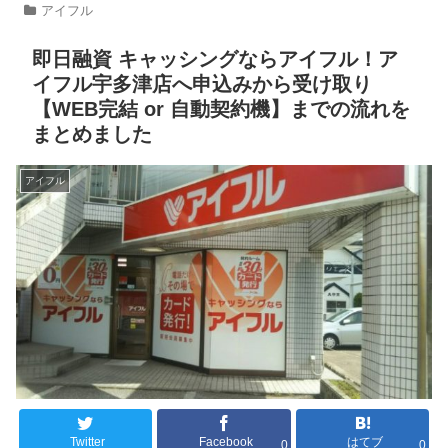
アイフル
即日融資 キャッシングならアイフル！ア
イフル宇多津店へ申込みから受け取り
【WEB完結 or 自動契約機】までの流れを
まとめました
アイフル
Twitter
Facebook
はてブ
0
0