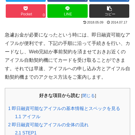
Pocket
LINE
コピー
0
2018.05.09
2014.07.17
急遽お金が必要になったという時には、即日融資可能なア
イフルが便利です。下記の手順に沿って手続きを行い、カ
ードなし、Web完結か事前契約を済ませておきお近くの
アイフル自動契約機にてカードを受け取ることができま
す。それでは早速、アイフルへの申し込み方とアイフル自
動契約機までのアクセス方法をご案内します。
好きな項目から読む
[
閉じる
]
1
即日融資可能なアイフルの基本情報とスペックを見る
1.1
アイフル
2
即日融資可能なアイフルの全体の流れ
2.1
STEP1