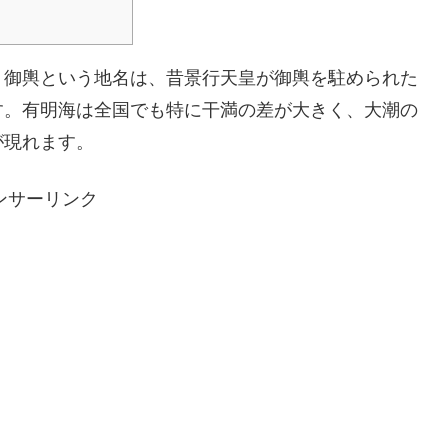
。御輿という地名は、昔景行天皇が御輿を駐められた
す。有明海は全国でも特に干満の差が大きく、大潮の
が現れます。
ンサーリンク