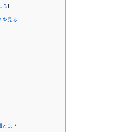
じる
]
クを見る
類とは？