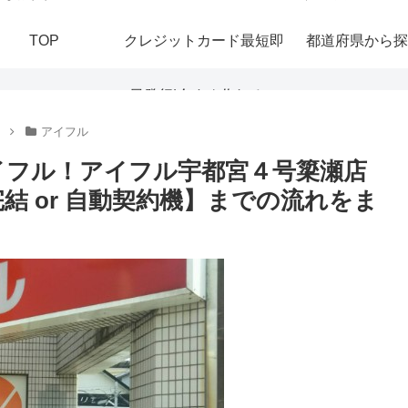
TOP
クレジットカード最短即
都道府県から探
日発行|今すぐ作れる！
アイフル
おすすめの即日発行カー
イフル！アイフル宇都宮４号簗瀬店
結 or 自動契約機】までの流れをま
ドを紹介