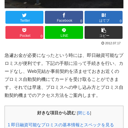
Twitter
Facebook
はてブ
0
0
Pocket
LINE
コピー
0
2012.07.17
急遽お金が必要になったという時には、即日融資可能なプ
ロミスが便利です。下記の手順に沿って手続きを行い、カ
ードなし、Web完結か事前契約を済ませておきお近くの
プロミス自動契約機にてカードを受け取ることができま
す。それでは早速、プロミスへの申し込み方とプロミス自
動契約機までのアクセス方法をご案内します。
好きな項目から読む
[
閉じる
]
1
即日融資可能なプロミスの基本情報とスペックを見る