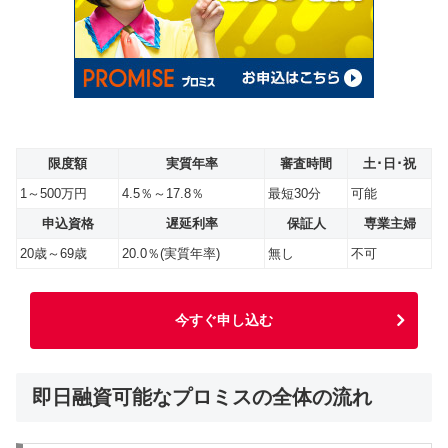
限度額
実質年率
審査時間
土･日･祝
1～500万円
4.5％～17.8％
最短30分
可能
申込資格
遅延利率
保証人
専業主婦
20歳～69歳
20.0％(実質年率)
無し
不可
今すぐ申し込む
即日融資可能なプロミスの全体の流れ