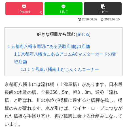
Pocket
LINE
コピー
0
2018.06.02
2013.07.15
好きな項目から読む
[
閉じる
]
1
京都府八幡市周辺にある受取店舗は1店舗
1.1
京都府八幡市にあるアコムACマスターカードの受
取店舗
1.1.1
１号線八幡南山むじんくんコーナー
京都府八幡市には流れ橋（上津屋橋）があります。日本最
長級の木造の橋。全長356．5m、幅3．3m。通称「流れ
橋」と呼ばれ、川の水位が橋板に達すると橋脚を残し、橋
板のみが流れます。水が引けば、ワイヤーロープにつなが
れた橋板を手繰り寄せ、再び橋脚に乗せる仕組みになって
います。