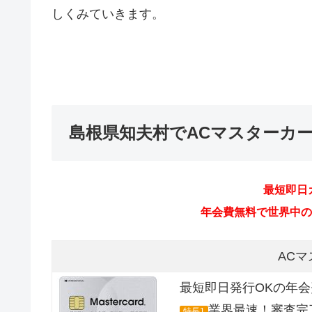
しくみていきます。
島根県知夫村でACマスターカ
最短即日
年会費無料で世界中のMa
AC
最短即日発行OKの年
業界最速！審査完
特長1