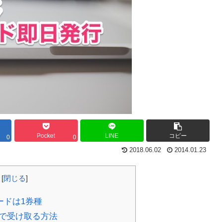
Pocket
LINE
コピー
0
0
2018.06.02
2014.01.23
[
閉じる
]
ードは1券種
で受け取る方法