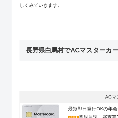
しくみていきます。
長野県白馬村でACマスターカ
AC
最短即日発行OKの年
業界最速！審査完
特長1