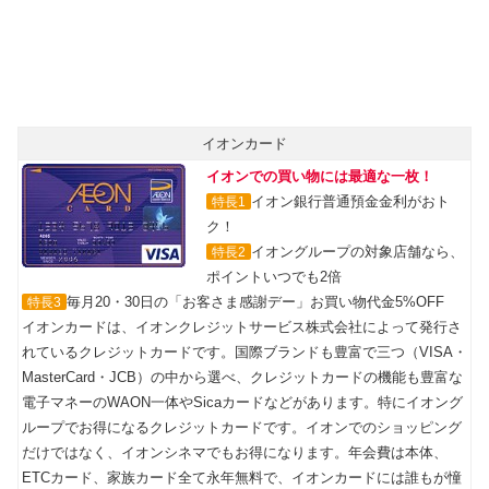
イオンカード
イオンでの買い物には最適な一枚！
イオン銀行普通預金金利がおト
特長1
ク！
イオングループの対象店舗なら、
特長2
ポイントいつでも2倍
毎月20・30日の「お客さま感謝デー」お買い物代金5%OFF
特長3
イオンカードは、イオンクレジットサービス株式会社によって発行さ
れているクレジットカードです。国際ブランドも豊富で三つ（VISA・
MasterCard・JCB）の中から選べ、クレジットカードの機能も豊富な
電子マネーのWAON一体やSicaカードなどがあります。特にイオング
ループでお得になるクレジットカードです。イオンでのショッピング
だけではなく、イオンシネマでもお得になります。年会費は本体、
ETCカード、家族カード全て永年無料で、イオンカードには誰もが憧