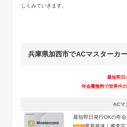
しくみていきます。
兵庫県加西市でACマスターカ
AC
最短即日発行OKの年
業界最速！審査完
特長1