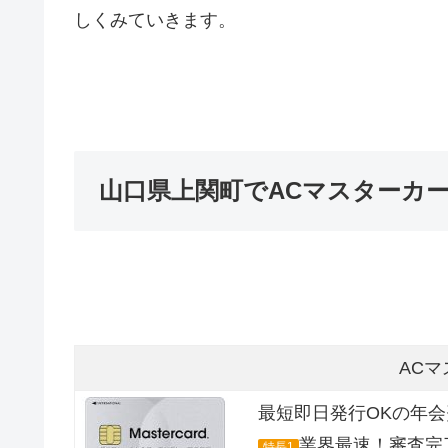
しくみていきます。
山口県上関町でACマスターカ
AC
最短即日発行OKの年
業界最速！審査完
特長1