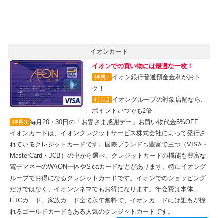
イオンカード
イオンでの買い物には最適な一枚！
イオン銀行普通預金金利がおト
特長1
ク！
イオングループの対象店舗なら、
特長2
ポイントいつでも2倍
毎月20・30日の「お客さま感謝デー」お買い物代金5%OFF
特長3
イオンカードは、イオンクレジットサービス株式会社によって発行さ
れているクレジットカードです。国際ブランドも豊富で三つ（VISA・
MasterCard・JCB）の中から選べ、クレジットカードの機能も豊富な
電子マネーのWAON一体やSicaカードなどがあります。特にイオング
ループでお得になるクレジットカードです。イオンでのショッピング
だけではなく、イオンシネマでもお得になります。年会費は本体、
ETCカード、家族カード全て永年無料で、イオンカードには誰もが憧
れるゴールドカードもある人気のクレジットカードです。