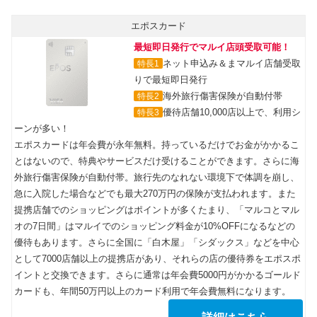
エポスカード
最短即日発行でマルイ店頭受取可能！
ネット申込み＆まマルイ店舗受取
特長1
りで最短即日発行
海外旅行傷害保険が自動付帯
特長2
優待店舗10,000店以上で、利用シ
特長3
ーンが多い！
エポスカードは年会費が永年無料。持っているだけでお金がかかるこ
とはないので、特典やサービスだけ受けることができます。さらに海
外旅行傷害保険が自動付帯。旅行先のなれない環境下で体調を崩し、
急に入院した場合などでも最大270万円の保険が支払われます。また
提携店舗でのショッピングはポイントが多くたまり、「マルコとマル
オの7日間」はマルイでのショッピング料金が10%OFFになるなどの
優待もあります。さらに全国に「白木屋」「シダックス」などを中心
として7000店舗以上の提携店があり、それらの店の優待券をエポスポ
イントと交換できます。さらに通常は年会費5000円がかかるゴールド
カードも、年間50万円以上のカード利用で年会費無料になります。