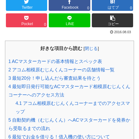
Twitter
Facebook
はてブ
0
0
Pocket
LINE
コピー
0
2016.08.03
好きな項目から読む
[
閉じる
]
1
ACマスターカードの基本情報とスペック表
2
アコム相模原むじんくんコーナーの店舗情報一覧
3
最短20分！申し込んだら審査結果を待とう
4
最短即日発行可能なACマスターカード相模原むじんくん
コーナーへのアクセス方法
4.1
アコム相模原むじんくんコーナーまでのアクセスマ
ップ
5
自動契約機（むじんくん）へACマスターカードを発券か
ら受取るまでの流れ
6
最短でお金を借りる！借入機の使い方について