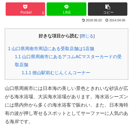
Pocket
LINE
コピー
0
2018.06.02
2014.04.06
好きな項目から読む
[
閉じる
]
1
山口県周南市周辺にある受取店舗は1店舗
1.1
山口県周南市にあるアコムACマスターカードの受
取店舗
1.1.1
徳山駅前むじんくんコーナー
山口県周南市には日本海の美しい景色ときれいな砂浜が広
がる海水浴場、大浜海水浴場があります。海水浴シーズン
には県内外から多くの海水浴客で賑わい、また、日本海特
有の波が押し寄せるスポットとしてサーファーに人気のあ
る海岸です。